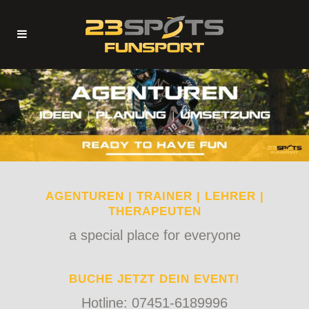
AGENTUREN | TRAINER | LEHRER |
THERAPEUTEN
a special place for everyone
BUCHE JETZT DEIN EVENT!
Hotline: 07451-6189996