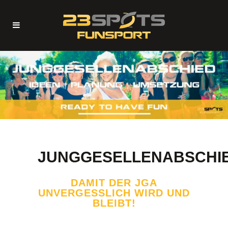
JUNGGESELLENABSCHI
DAMIT DER JGA
UNVERGESSLICH WIRD UND
BLEIBT!